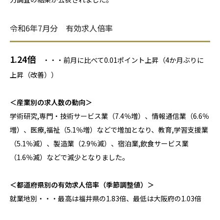
令和6年7月分 有効求人倍率
1.24倍
・・・前月に比べて0.01ポイント上昇（4か月ぶりに
上昇（改善））
＜産業別の求人数の動向＞
学術研究,専門・技術サービス業（7.4％増）、情報通信業（6.6％
増）、医療,福祉
（5.1％増）などで増加となり、教育,学習支援業
（5.1％減）、製造業（2.9％減）、宿泊業,飲食サービス業
（1.6％減）などで減少となりました。
＜都道府県別の有効求人倍率（季節調整値）＞
就業地別・・・最高は
福井県の1.83倍
、最低は
大阪府の1.03倍