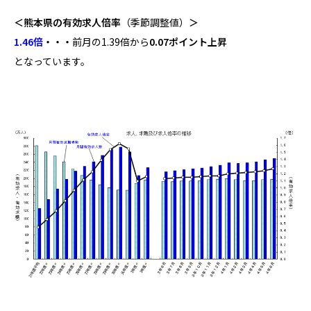
＜熊本県の有効求人倍率
（季節調整値）
＞
1.46倍
・・・
前月の1.39倍から
0.07ポイント上昇
となっています。