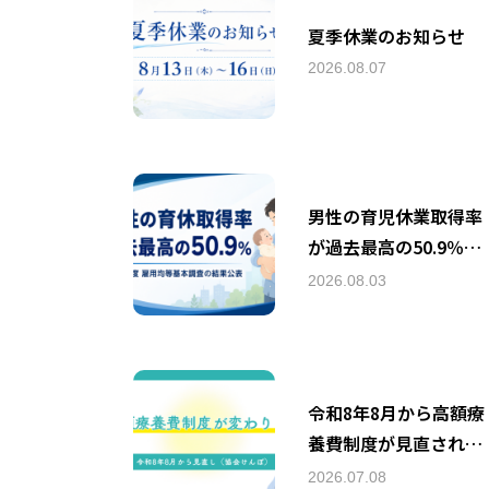
夏季休業のお知らせ
2026.08.07
男性の育児休業取得率
が過去最高の50.9％に
｜「令和7年度雇用均
2026.08.03
等基本調査」より
令和8年8月から高額療
養費制度が見直されま
す
2026.07.08