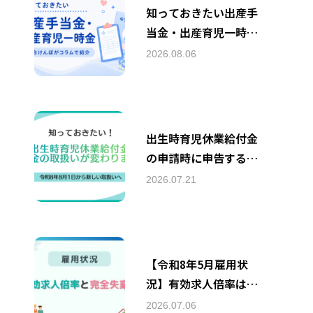
知っておきたい出産手
当金・出産育児一時金
｜協会けんぽがコラム
2026.08.06
で紹介
出生時育児休業給付金
の申請時に申告する賃
金の取扱いの変更
2026.07.21
【令和8年5月雇用状
況】有効求人倍率は2
か月ぶりに低下・完全
2026.07.06