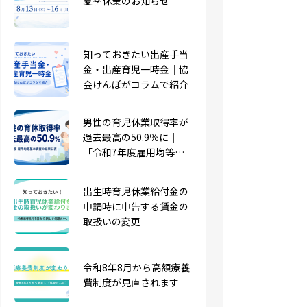
夏季休業のお知らせ
スハラ対策・求職者等へ
のセクハラ対策が義務化
知っておきたい出産手当
【人事労務ガイド】10月
金・出産育児一時金｜協
施行改正育児・介護休業
会けんぽがコラムで紹介
法 企業が準備しておく
ポイント
男性の育児休業取得率が
SNS等で求人募集を行う
過去最高の50.9％に｜
際の注意事項を喚起した
「令和7年度雇用均等基
リーフレット公開
本調査」より
出生時育児休業給付金の
申請時に申告する賃金の
雑誌『CLASSY.6月号』に
取扱いの変更
掲載されました！
令和8年8月から高額療養
『プロパートナーONLIN
費制度が見直されます
E』にインタビュー記事
が掲載されました！