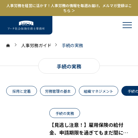
人事労務を経営に活かす！人事労務の情報を毎週お届け。メルマガ登録はこ
ちら ＞
人事労務ガイド
手続の実務
手続の実務
採用と定着
労務管理の基本
組織マネジメント
手続
手続の実務
【見逃し注意！】雇用保険の給付
金、申請期限を過ぎてもまだ間に合